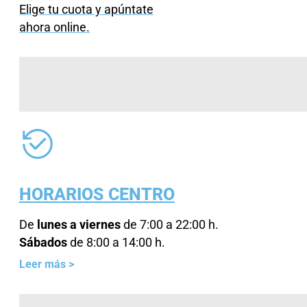
Elige tu cuota y apúntate
ahora online.
HORARIOS CENTRO
De
lunes a viernes
de 7:00 a 22:00 h.
Sábados
de 8:00 a 14:00 h.
Domingos
de 9:00 a 14:00 h.
Leer más >