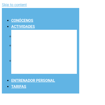
Skip to content
CONÓCENOS
ACTIVIDADES
ACTIVIDADES DIRIGIDAS
ESCUELA DE NATACIÓN PARA
NIÑOS/AS Y JÓVENES
ESCUELA DE NATACIÓN PARA
ADULTOS
ENTRENADOR PERSONAL
TARIFAS