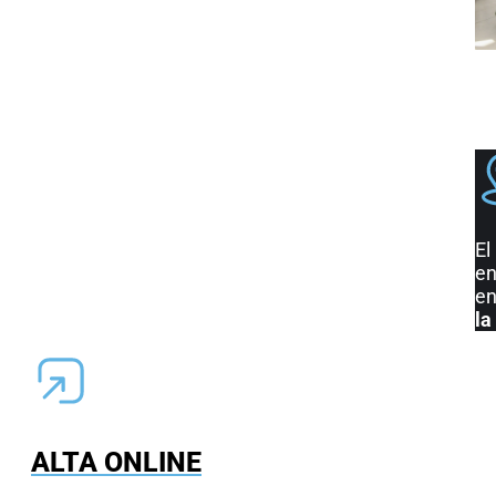
El
en
en
la
ALTA ONLINE